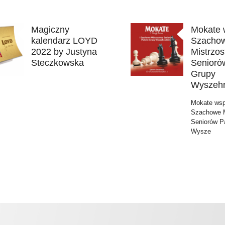
Magiczny
Mokate w
kalendarz LOYD
Szacho
2022 by Justyna
Mistrzo
Steczkowska
Senioró
Grupy
Wyszehr
Mokate wsp
Szachowe M
Seniorów P
Wysze