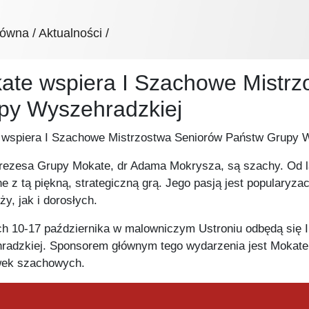
Przejdź
do
łówna
Aktualności
treści
ate wspiera I Szachowe Mistrz
py Wyszehradzkiej
 wspiera I Szachowe Mistrzostwa Seniorów Państw Grupy 
rezesa Grupy Mokate, dr Adama Mokrysza, są szachy. Od la
e z tą piękną, strategiczną grą. Jego pasją jest popularyza
ży, jak i dorosłych.
h 10-17 października w malowniczym Ustroniu odbędą się
adzkiej. Sponsorem głównym tego wydarzenia jest Mokate.
wek szachowych.