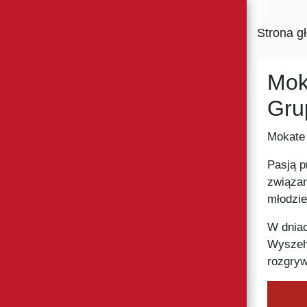
Strona g
Mok
Gru
Mokate
Pasją p
związan
młodzie
W dniac
Wyszehr
rozgry