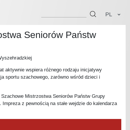
Szukaj
Select your l
ostwa Seniorów Państw
Wyszehradzkiej
t aktywnie wspiera różnego rodzaju inicjatywy
cja sportu szachowego, zarówno wśród dzieci i
 I Szachowe Mistrzostwa Seniorów Państw Grupy
 Impreza z pewnością na stałe wejdzie do kalendarza