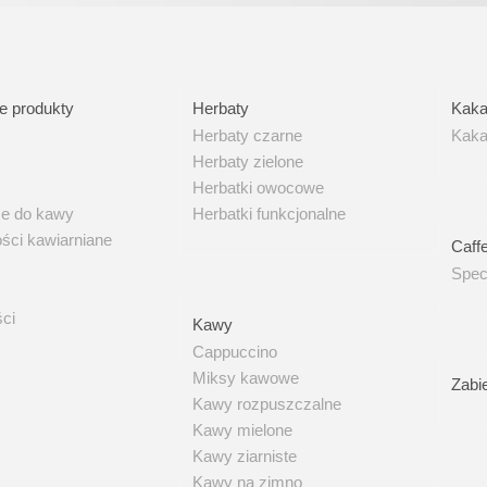
stkie produkty
Herbaty
K
e produkty
Herbaty
Kak
Herbaty czarne
Kaka
Herbaty zielone
Herbatki owocowe
ze do kawy
Herbatki funkcjonalne
ści kawiarniane
Sp
Caffe
Spec
ści
Kawy
Kawy
Cappuccino
Miksy kawowe
Za
Zabi
Kawy rozpuszczalne
Kawy mielone
Kawy ziarniste
Kawy na zimno