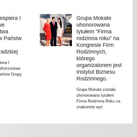
spiera I
Grupa Mokate
we
uhonorowana
stwa
tytułem "Firma
w Państw
rodzinna roku” na
Kongresie Firm
adzkiej
Rodzinnych,
którego
iera I
organizatorem jest
istrzostwa
Instytut Biznesu
aństw Grupy
Rodzinnego.
Grupa Mokate została
uhonorowana tytułem
Firma Rodzinna Roku za
znakomite wyc