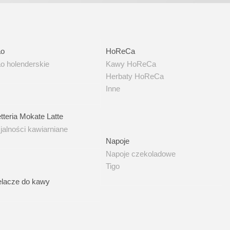
akao
HoReCa
ao
HoReCa
o holenderskie
Kawy HoReCa
Herbaty HoReCa
Inne
ecjalności kawiarniane
tteria Mokate Latte
jalności kawiarniane
Napoje
Napoje
Napoje czekoladowe
Tigo
bielacze do kawy
elacze do kawy